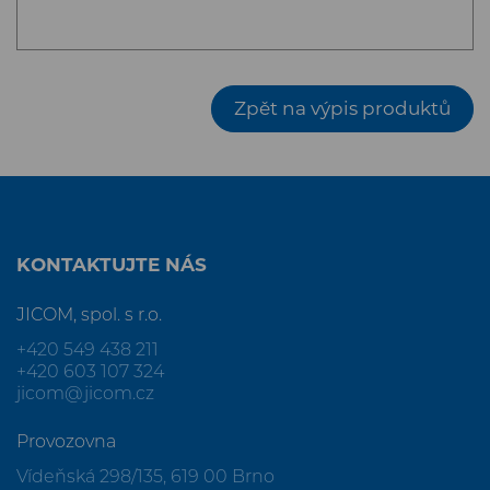
Zpět na výpis produktů
KONTAKTUJTE NÁS
JICOM, spol. s r.o.
+420 549 438 211
+420 603 107 324
jicom@jicom.cz
Provozovna
Vídeňská 298/135, 619 00 Brno