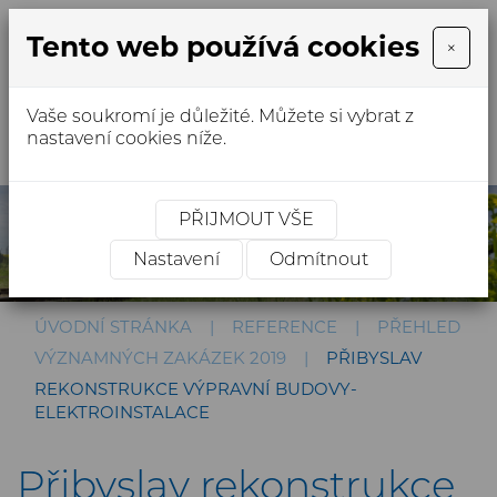
Tento web používá cookies
×
Vaše soukromí je důležité. Můžete si vybrat z
MENU
nastavení cookies níže.
PŘIJMOUT VŠE
Nastavení
Odmítnout
ÚVODNÍ STRÁNKA
REFERENCE
PŘEHLED
VÝZNAMNÝCH ZAKÁZEK 2019
PŘIBYSLAV
REKONSTRUKCE VÝPRAVNÍ BUDOVY-
ELEKTROINSTALACE
Přibyslav rekonstrukce