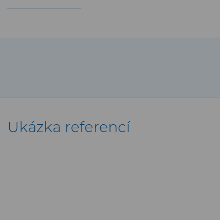
Ukázka referencí
{ Oprava MNS Židenice a
R6kV Černovice }