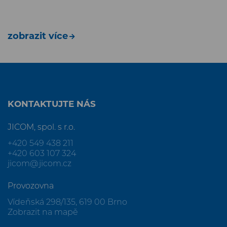
zobrazit více
KONTAKTUJTE NÁS
JICOM, spol. s r.o.
+420 549 438 211
+420 603 107 324
jicom@jicom.cz
Provozovna
Vídeňská 298/135, 619 00 Brno
Zobrazit na mapě