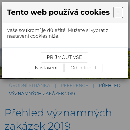
Tento web používá cookies
×
Vaše soukromí je důležité. Můžete si vybrat z
MENU
nastavení cookies níže.
PŘIJMOUT VŠE
Nastavení
Odmítnout
ÚVODNÍ STRÁNKA
REFERENCE
PŘEHLED
VÝZNAMNÝCH ZAKÁZEK 2019
Přehled významných
zakázek 2019