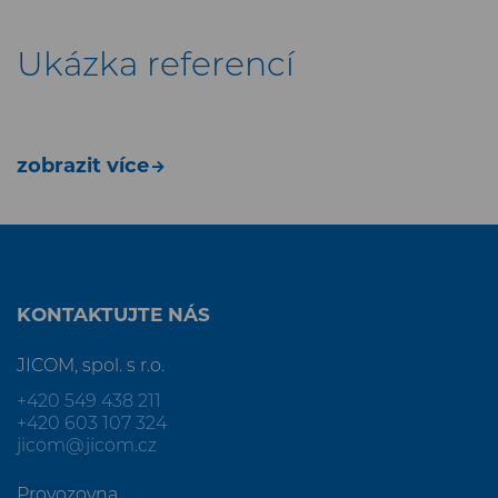
Ukázka referencí
zobrazit více
KONTAKTUJTE NÁS
JICOM, spol. s r.o.
+420 549 438 211
+420 603 107 324
jicom@jicom.cz
Provozovna