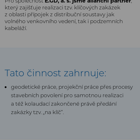
Pro společnost
E.GD, a. s.
jsme alianční partner
,
který zajišťuje realizaci tzv. klíčových zakázek
z oblasti přípojek z distribuční soustavy jak
volného venkovního vedení, tak i podzemních
kabeláží.
Tato činnost zahrnuje:
geodetické práce, projekční práce přes procesy
stavebních povolení pro samotnou realizaci
a též kolaudací zakončené právě předání
zakázky tzv. „na klíč“.