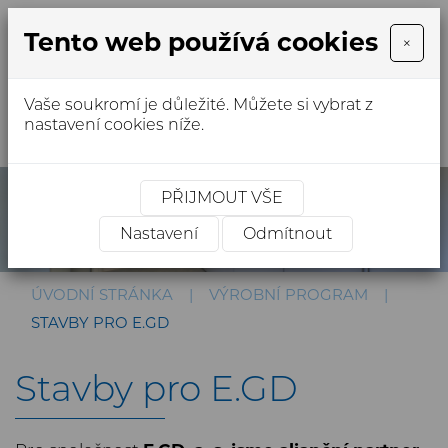
Tento web používá cookies
×
Vaše soukromí je důležité. Můžete si vybrat z
MENU
nastavení cookies níže.
PŘIJMOUT VŠE
Nastavení
Odmítnout
ÚVODNÍ STRÁNKA
VÝROBNÍ PROGRAM
STAVBY PRO E.GD
Stavby pro E.GD