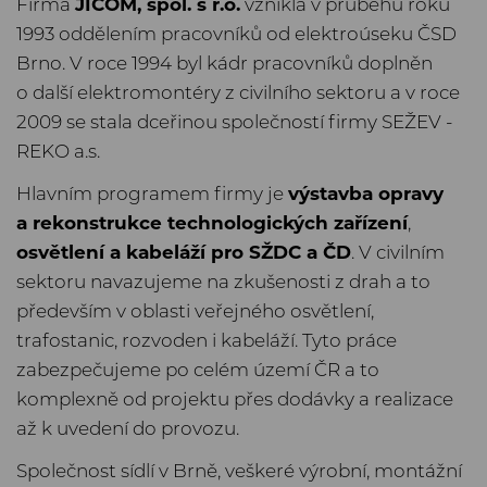
Firma
JICOM, spol. s r.o.
vznikla v průběhu roku
1993 oddělením pracovníků od elektroúseku ČSD
Brno. V roce 1994 byl kádr pracovníků doplněn
o další elektromontéry z civilního sektoru a v roce
2009 se stala dceřinou společností firmy SEŽEV -
REKO a.s.
Hlavním programem firmy je
výstavba opravy
a rekonstrukce technologických zařízení
,
osvětlení a kabeláží pro SŽDC a ČD
. V civilním
sektoru navazujeme na zkušenosti z drah a to
především v oblasti veřejného osvětlení,
trafostanic, rozvoden i kabeláží. Tyto práce
zabezpečujeme po celém území ČR a to
komplexně od projektu přes dodávky a realizace
až k uvedení do provozu.
Společnost sídlí v Brně, veškeré výrobní, montážní