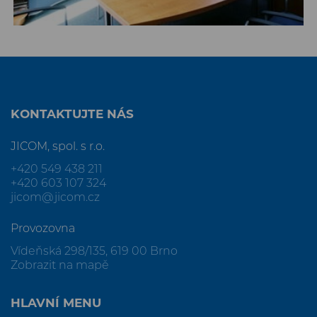
KONTAKTUJTE NÁS
JICOM, spol. s r.o.
+420 549 438 211
+420 603 107 324
jicom@jicom.cz
Provozovna
Vídeňská 298/135, 619 00 Brno
Zobrazit na mapě
HLAVNÍ MENU