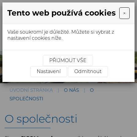
Tento web používá cookies
×
Vaše soukromí je důležité. Můžete si vybrat z
MENU
nastavení cookies níže.
PŘIJMOUT VŠE
Nastavení
Odmítnout
ÚVODNÍ STRÁNKA
O NÁS
O
SPOLEČNOSTI
O společnosti