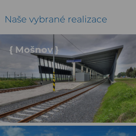
Naše vybrané realizace
{ Mošnov }