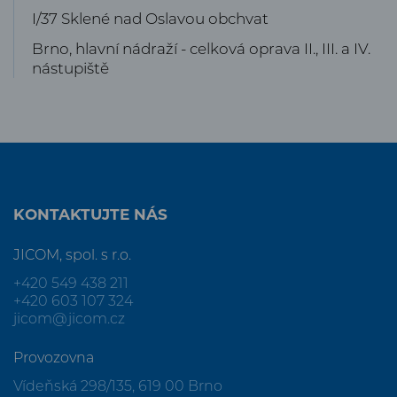
I/37 Sklené nad Oslavou obchvat
Brno, hlavní nádraží - celková oprava II., III. a IV.
nástupiště
KONTAKTUJTE NÁS
JICOM, spol. s r.o.
+420 549 438 211
+420 603 107 324
jicom@jicom.cz
Provozovna
Vídeňská 298/135, 619 00 Brno