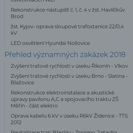
Rekonstrukce nástupišť č. 1, č. 4 v žst. Havlíčkův
Brod
žst. Kyjov- oprava sloupové trafostanice 22/0,4
kV
LED osvětlení Hyundai Nošovice
Přehled významných zakázek 2018
Zvýšení traťové rychlosti v úseku Řikonín - Vlkov
Zvýšení traťové rychlosti v úseku Brno - Slatina -
Blažovice
Rekonstrukce elektroinstalace a akustické
úpravy pavilonu A,C a spojovacího traktu ZŠ
Měřín - část elektro
Oprava kabelu 6 kV v úseku R6kV Židenice - TTS
2012
Revitalizace trati Břeclav - Znojmo, 2.stavba