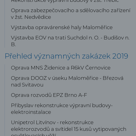
Rekonstrukce výpravní budovy v žst. Třebíč
Oprava zabezpečovacího a sdělovacího zařízení
v žst. Nedvědice
Výstavba opravárenské haly Maloměřice
Výstavba EOV na trati Suchdol n. O. - Budišov n.
B.
Přehled významných zakázek 2019
Oprava MNS Židenice a R6kV Černovice
Oprava DOOZ v úseku Maloměřice - Březová
nad Svitavou
Oprava rozvodů EPZ Brno A-F
Přibyslav rekonstrukce výpravní budovy-
elektroinstalace
Unipetrol Litvínov - rekonstrukce
elektrorozvodů a svítidel 15 kusů vytipovaných
osvětlovacích věží