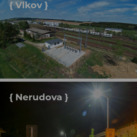
{ Vlkov }
{ Nerudova }