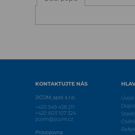
KONTAKTUJTE NÁS
HLA
JICOM, spol. s r.o.
Úvod
Dopra
+420 549 438 211
+420 603 107 324
Stavb
jicom@jicom.cz
Civiln
Refe
Provozovna