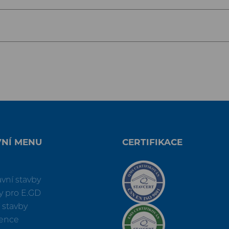
VNÍ MENU
CERTIFIKACE
vní stavby
y pro E.GD
í stavby
rence