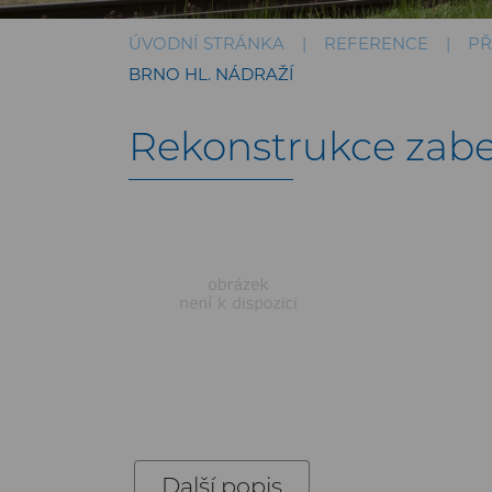
ÚVODNÍ STRÁNKA
REFERENCE
PŘ
BRNO HL. NÁDRAŽÍ
Rekonstrukce zabez
Další popis