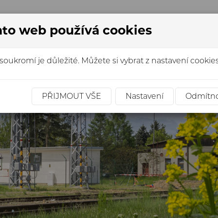
to web používá cookies
OBNÍ PROGRAM
REFERENCE
OPRÁVNĚNÍ
AK
soukromí je důležité. Můžete si vybrat z nastavení cookies
PŘIJMOUT VŠE
Nastavení
Odmítn