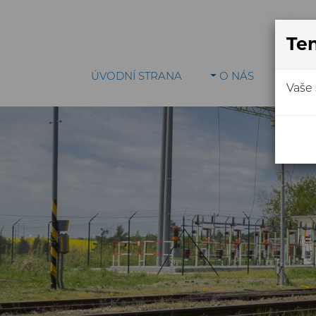
Ten
ÚVODNÍ STRANA
O NÁS
VÝR
Vaše 