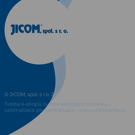
© JICOM, spol. s r.o. 2026. Všechna práva vyhrazena.
Tvorba e-shopů
,
tvorba webových stránek
a
optimalizace pro vyhledávače
-
www.webstranky.cz