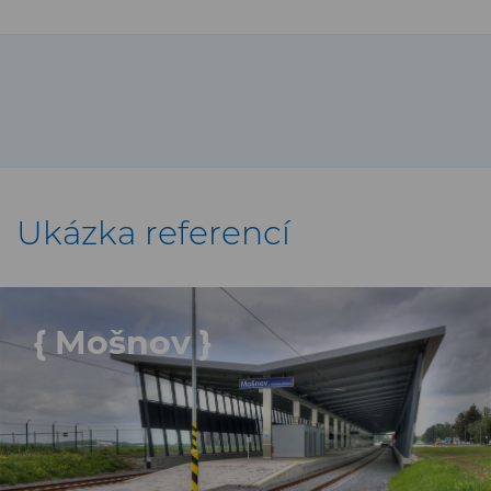
Ukázka referencí
{ Mošnov }