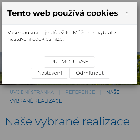
Tento web používá cookies
×
Vaše soukromí je důležité. Můžete si vybrat z
MENU
nastavení cookies níže.
PŘIJMOUT VŠE
Nastavení
Odmítnout
ÚVODNÍ STRÁNKA
REFERENCE
NAŠE
VYBRANÉ REALIZACE
Naše vybrané realizace